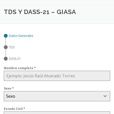
Saltar
al
TDS Y DASS-21 – GIASA
contenido
Datos Generales
TDS
DASS-21
Nombre completo
*
Sexo
*
Sexo
Estado Civil
*