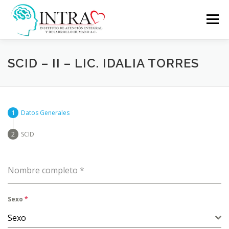
Saltar
al
Menú
contenido
INICIO
CONTACT US
SCID – II – LIC. IDALIA TORRES
Datos Generales
SCID
Nombre completo
*
Sexo
*
Sexo