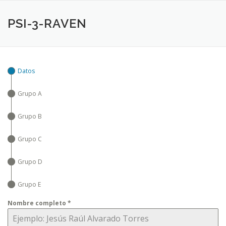
Saltar
al
PSI-3-RAVEN
contenido
Datos
Grupo A
Grupo B
Grupo C
Grupo D
Grupo E
Nombre completo
*