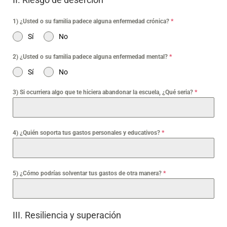
1) ¿Usted o su familia padece alguna enfermedad crónica?
*
Sí
No
2) ¿Usted o su familia padece alguna enfermedad mental?
*
Sí
No
3) Si ocurriera algo que te hiciera abandonar la escuela, ¿Qué seria?
*
4) ¿Quién soporta tus gastos personales y educativos?
*
5) ¿Cómo podrías solventar tus gastos de otra manera?
*
III. Resiliencia y superación