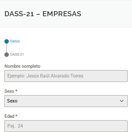
Saltar
al
DASS-21 – EMPRESAS
contenido
Datos
DASS-21
Nombre completo
Sexo
*
Sexo
Edad
*